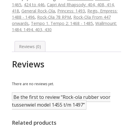
tussenwiel
1465
,
424 to 446
,
Capri And Rhapsody: 404, 408, 414,
model
418
,
General Rock-Ola
,
Princess: 1493
,
Regis, Empress:
1455
1488 - 1496
,
Rock-Ola 78 RPM
,
Rock-Ola From 447
t/m
onwards
,
Tempo 1. Tempo 2: 1468 - 1485
,
Wallmount:
1497
1484. 1494. 403, 430
quantity
Reviews (0)
Reviews
There are no reviews yet.
Be the first to review “Rock-ola rubber voor
tussenwiel model 1455 t/m 1497”
Related products