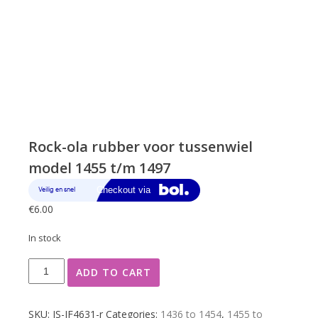
Rock-ola rubber voor tussenwiel
model 1455 t/m 1497
€
6.00
In stock
Rock-
ADD TO CART
ola
rubber
voor
SKU:
JS-JF4631-r
Categories:
1436 to 1454
,
1455 to