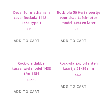
Decal for mechanism
Rock-ola 50 Hertz veertje
cover Rockola 1448 –
voor draaitafelmotor
1454 type 1
model 1454 en later
€
11.50
€
2.50
ADD TO CART
ADD TO CART
Rock-ola dubbel
Rock-ola exploitanten
tussenwiel model 1438
kaartje 51×89 mm
t/m 1454
€
3.00
€
32.50
ADD TO CART
ADD TO CART