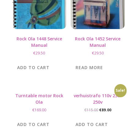
Rock Ola 1448 Service
Rock Ola 1452 Service
Manual
Manual
€
29.50
€
29.50
ADD TO CART
READ MORE
Sale!
Turntable motor Rock
verhuistrafo 110v 230-
Ola
250v
Original
Current
€
169.00
€
115.00
€
89.00
price
price
was:
is:
ADD TO CART
ADD TO CART
€115.00.
€89.00.