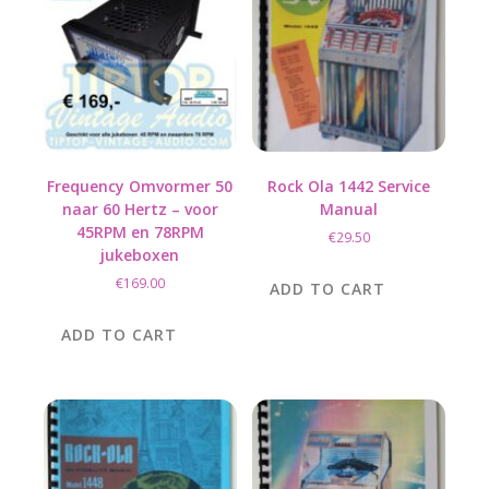
Frequency Omvormer 50
Rock Ola 1442 Service
naar 60 Hertz – voor
Manual
45RPM en 78RPM
€
29.50
jukeboxen
€
169.00
ADD TO CART
ADD TO CART