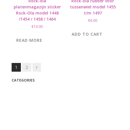
Rock-ola
Rock-ola rubber voor
platenmagazijn sticker
tussenwiel model 1455
Rock-Ola model 1448
t/m 1497
/1454 / 1458 / 1464
€
6.00
€
10.00
ADD TO CART
READ MORE
Posts
1
2
navigation
CATEGORIES
(42)
(175)
(5)
(18)
(47)
(543)