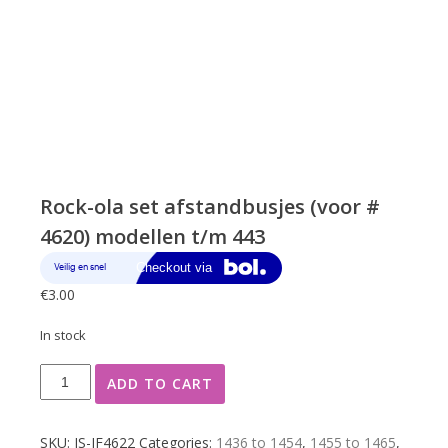
Rock-ola set afstandbusjes (voor #
4620) modellen t/m 443
€
3.00
In stock
Rock-
ADD TO CART
ola
set
afstandbusjes
SKU:
JS-JF4622
Categories:
1436 to 1454
,
1455 to 1465
,