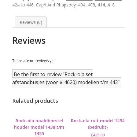
(voor
424 to 446
,
Capri And Rhapsody: 404, 408, 414, 418
#
4620)
modellen
Reviews (0)
t/m
443
Reviews
quantity
There are no reviews yet.
Be the first to review “Rock-ola set
afstandbusjes (voor # 4620) modellen t/m 443”
Related products
Rock-ola naaldborstel
Rock-ola ruit model 1454
houder model 1438 t/m
(bedrukt)
1455
€
425.00