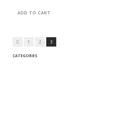
ADD TO CART
Posts
1
2
3
navigation
CATEGORIES
(42)
(175)
(5)
(18)
(47)
(543)
TV
(1)
Bluetooth speakers
(1)
miscellaneous
(25)