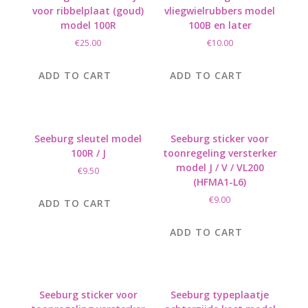
voor ribbelplaat (goud)
vliegwielrubbers model
model 100R
100B en later
€
25.00
€
10.00
ADD TO CART
ADD TO CART
Seeburg sleutel model
Seeburg sticker voor
100R / J
toonregeling versterker
model J / V / VL200
€
9.50
(HFMA1-L6)
€
9.00
ADD TO CART
ADD TO CART
Seeburg sticker voor
Seeburg typeplaatje