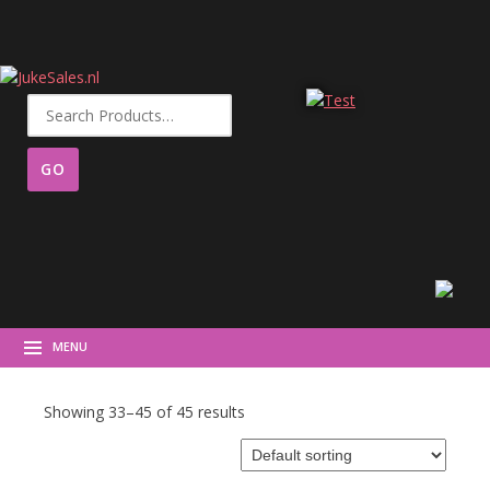
Search
for:
MENU
Showing 33–45 of 45 results