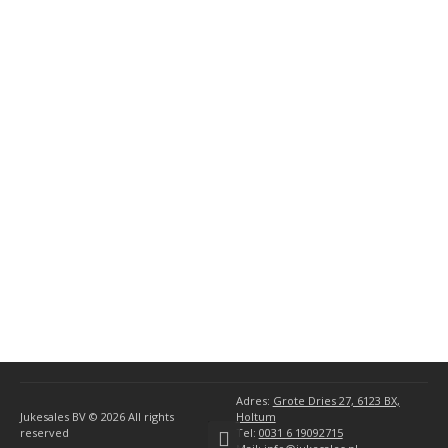
AMI 78 RPM Models
(3)
General AMI Parts
(10)
(34)
Miscellaneous
(1)
AMI Accessories
(1)
Seeburg Accessories
(5)
Wurlitzer Accessories
(5)
Ami
(6)
Rock-Ola
(4)
Seeburg
(8)
Wurlitzer
(10)
Adres:
Grote Dries 27, 6123 BX,
Jukesales BV © 2026
All rights
Holtum
reserved
Tel:
0031 6 19092715