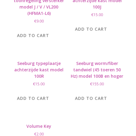
toonregeling versterker
achterzijde kast model
model J / V / VL200
100J
(HFMA1-L6)
€
15.00
€
9.00
ADD TO CART
ADD TO CART
Seeburg typeplaatje
Seeburg worm/fiber
achterzijde kast model
tandwiel (45 toeren 50
100R
Hz) model 100B en hoger
€
15.00
€
155.00
ADD TO CART
ADD TO CART
Volume Key
€
2.00