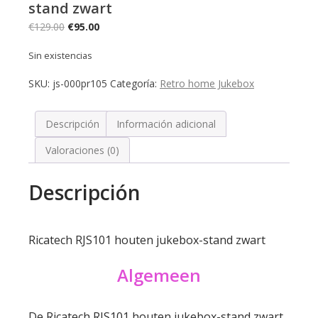
stand zwart
El
El
€
129.00
€
95.00
precio
precio
Sin existencias
original
actual
era:
es:
SKU:
js-000pr105
Categoría:
Retro home Jukebox
€129.00.
€95.00.
Descripción
Información adicional
Valoraciones (0)
Descripción
Ricatech RJS101 houten jukebox-stand zwart
Algemeen
De Ricatech RJS101 houten jukebox-stand zwart