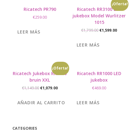
¡Oferta!
Ricatech PR790
Ricatech RR3100 LED
jukebox Model Wurlitzer
€
259.00
1015
El
El
€
1,799.00
€
1,599.00
LEER MÁS
precio
precio
original
actual
LEER MÁS
era:
es:
€1,799.00.
€1,599.00.
¡Oferta!
Ricatech Jukebox RR2500
Ricatech RR1000 LED
bruin XXL
jukebox
El
El
€
1,149.00
€
1,079.00
€
469.00
precio
precio
original
actual
AÑADIR AL CARRITO
LEER MÁS
era:
es:
€1,149.00.
€1,079.00.
CATEGORIES