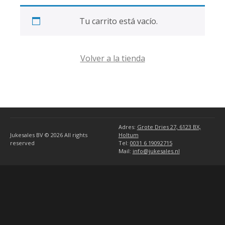
Tu carrito está vacío.
Volver a la tienda
Adres:
Grote Dries 27, 6123 BX,
Jukesales BV © 2026
All rights
Holtum
reserved
Tel:
0031 6 19092715
Mail:
info@jukesales.nl