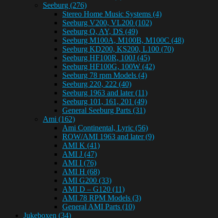
Seeburg
(276)
Stereo Home Music Systems
(4)
Seeburg V200, VL200
(102)
Seeburg Q, AY, DS
(49)
Seeburg M100A, M100B, M100C
(48)
Seeburg KD200, KS200, L100
(70)
Seeburg HF100R, 100J
(45)
Seeburg HF100G, 100W
(42)
Seeburg 78 rpm Models
(4)
Seeburg 220, 222
(40)
Seeburg 1963 and later
(11)
Seeburg 101, 161, 201
(49)
General Seeburg Parts
(31)
Ami
(162)
Ami Continental, Lyric
(56)
ROW/AMI 1963 and later
(9)
AMI K
(41)
AMI J
(47)
AMI I
(76)
AMI H
(68)
AMI G200
(33)
AMI D – G120
(11)
AMI 78 RPM Models
(3)
General AMI Parts
(10)
Jukeboxen
(34)