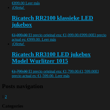
€
899.00
Leer más
¡Oferta!
Ricatech RR2100 klassieke LED
jukebox
€
1,099.00
El precio original era: €1,099.00.
€
999.00
El precio
actual es: €999.00.
Leer más
¡Oferta!
Ricatech RR3100 LED jukebox
Model Wurlitzer 1015
€
1,799.00
El precio original era: €1,799.00.
€
1,599.00
El
precio actual es: €1,599.00.
Leer más
Posts navigation
1
2
Categories