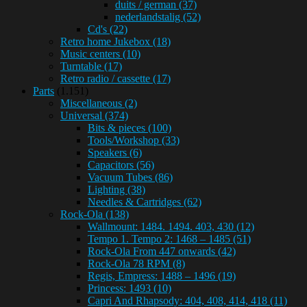
duits / german
(37)
nederlandstalig
(52)
Cd's
(22)
Retro home Jukebox
(18)
Music centers
(10)
Turntable
(17)
Retro radio / cassette
(17)
Parts
(1.151)
Miscellaneous
(2)
Universal
(374)
Bits & pieces
(100)
Tools/Workshop
(33)
Speakers
(6)
Capacitors
(56)
Vacuum Tubes
(86)
Lighting
(38)
Needles & Cartridges
(62)
Rock-Ola
(138)
Wallmount: 1484. 1494. 403, 430
(12)
Tempo 1. Tempo 2: 1468 – 1485
(51)
Rock-Ola From 447 onwards
(42)
Rock-Ola 78 RPM
(8)
Regis, Empress: 1488 – 1496
(19)
Princess: 1493
(10)
Capri And Rhapsody: 404, 408, 414, 418
(11)