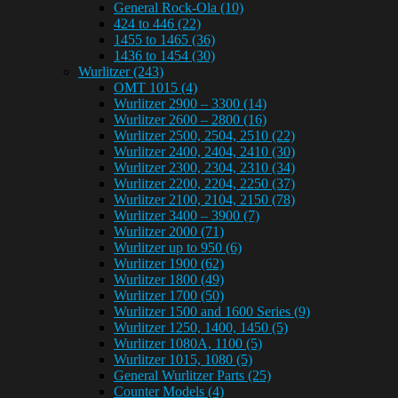
General Rock-Ola
(10)
424 to 446
(22)
1455 to 1465
(36)
1436 to 1454
(30)
Wurlitzer
(243)
OMT 1015
(4)
Wurlitzer 2900 – 3300
(14)
Wurlitzer 2600 – 2800
(16)
Wurlitzer 2500, 2504, 2510
(22)
Wurlitzer 2400, 2404, 2410
(30)
Wurlitzer 2300, 2304, 2310
(34)
Wurlitzer 2200, 2204, 2250
(37)
Wurlitzer 2100, 2104, 2150
(78)
Wurlitzer 3400 – 3900
(7)
Wurlitzer 2000
(71)
Wurlitzer up to 950
(6)
Wurlitzer 1900
(62)
Wurlitzer 1800
(49)
Wurlitzer 1700
(50)
Wurlitzer 1500 and 1600 Series
(9)
Wurlitzer 1250, 1400, 1450
(5)
Wurlitzer 1080A, 1100
(5)
Wurlitzer 1015, 1080
(5)
General Wurlitzer Parts
(25)
Counter Models
(4)