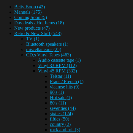
Betty Boop
(42)
Manuals
(175)
Coming Soon
(5)
Day deals / Hot Items
(18)
New products
(47)
Retro & New Stuff
(543)
TV
(1)
Bluetooth speakers
(1)
miscellaneous
(25)
CD,s Vinyl Tapes
(463)
Audio cassette tape
(1)
Vinyl 33 RPM
(112)
Vinyl 45 RPM
(332)
Telstar
(11)
Frans / French
(1)
vlaamse hits
(9)
90's
(1)
Hot sale
(1)
80's
(11)
seventies
(44)
sixties
(124)
fifties
(50)
country
(2)
rock and roll
(3)