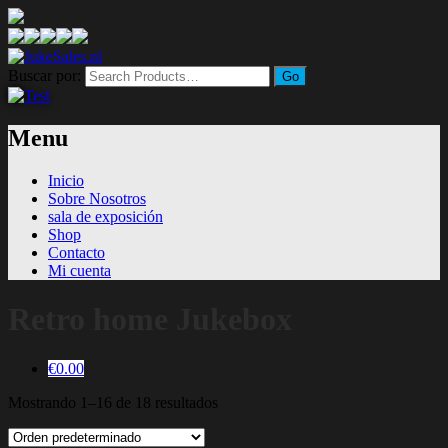
Buscar por:
Menu
Inicio
Sobre Nosotros
sala de exposición
Shop
Contacto
Mi cuenta
Retro home Jukebox
€0.00
Mostrando 1–16 de 18 resultados