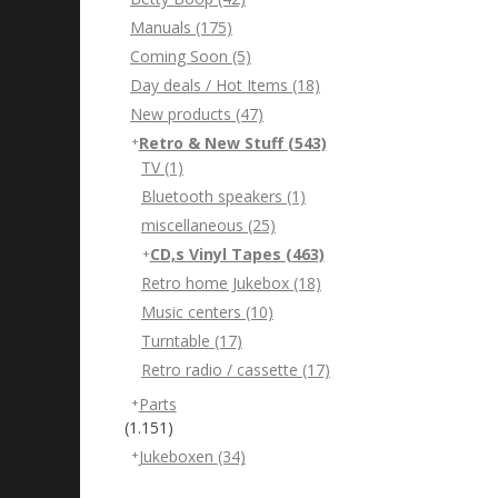
Manuals
(175)
Coming Soon
(5)
Day deals / Hot Items
(18)
New products
(47)
Retro & New Stuff
(543)
TV
(1)
Bluetooth speakers
(1)
miscellaneous
(25)
CD,s Vinyl Tapes
(463)
Retro home Jukebox
(18)
Music centers
(10)
Turntable
(17)
Retro radio / cassette
(17)
Parts
(1.151)
Jukeboxen
(34)