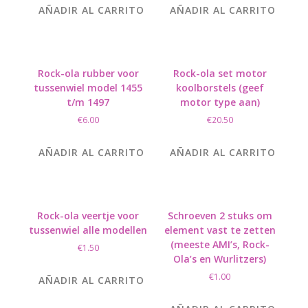
AÑADIR AL CARRITO
AÑADIR AL CARRITO
Rock-ola rubber voor
Rock-ola set motor
tussenwiel model 1455
koolborstels (geef
t/m 1497
motor type aan)
€
6.00
€
20.50
AÑADIR AL CARRITO
AÑADIR AL CARRITO
Rock-ola veertje voor
Schroeven 2 stuks om
tussenwiel alle modellen
element vast te zetten
(meeste AMI’s, Rock-
€
1.50
Ola’s en Wurlitzers)
€
1.00
AÑADIR AL CARRITO