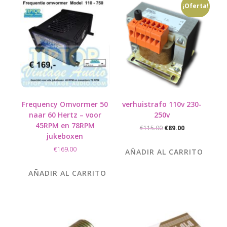
¡Oferta!
Frequency Omvormer 50
verhuistrafo 110v 230-
naar 60 Hertz – voor
250v
45RPM en 78RPM
El
El
€
115.00
€
89.00
jukeboxen
precio
precio
original
actual
€
169.00
AÑADIR AL CARRITO
era:
es:
€115.00.
€89.00.
AÑADIR AL CARRITO