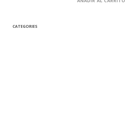
AÑADIR AL CARRITO
CATEGORIES
(42)
(175)
(5)
(18)
(47)
(543)
TV
(1)
Bluetooth speakers
(1)
miscellaneous
(25)
CD,s Vinyl Tapes
(463)
Audio cassette tape
(1)
Vinyl 33 RPM
(112)
Vinyl 45 RPM
(332)