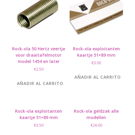
Rock-ola 50 Hertz veertje
Rock-ola exploitanten
voor draaitafelmotor
kaartje 51×89 mm
model 1454 en later
€
3.00
€
2.50
AÑADIR AL CARRITO
AÑADIR AL CARRITO
Rock-ola exploitanten
Rock-ola geldzak alle
kaartje 51×89 mm
modellen
€
3.50
€
26.00