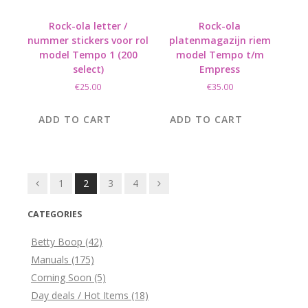
Rock-ola letter /
Rock-ola
nummer stickers voor rol
platenmagazijn riem
model Tempo 1 (200
model Tempo t/m
select)
Empress
€
25.00
€
35.00
ADD TO CART
ADD TO CART
Posts
1
2
3
4
navigation
CATEGORIES
Betty Boop
(42)
Manuals
(175)
Coming Soon
(5)
Day deals / Hot Items
(18)