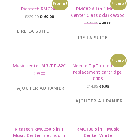
Promo !
Promo !
Ricatech RMC200
RMC82 All in 1 Music
Center Classic dark wood
Le
Le
€
229.00
€
169.00
prix
prix
Le
Le
€
139.00
€
99.00
initial
actuel
prix
prix
LIRE LA SUITE
était :
est :
initial
actuel
LIRE LA SUITE
€229.00.
€169.00.
était :
est :
€139.00.
€99.00.
Promo !
Music center MG-TT-82C
Needle TipTop redhead
replacement cartridge,
€
99.00
C008
Le
Le
€
14.95
€
6.95
AJOUTER AU PANIER
prix
prix
initial
actuel
AJOUTER AU PANIER
était :
est :
€14.95.
€6.95.
Ricatech RMC350 5 in 1
RMC100 5 in 1 Music
Music Center met hoorn
Center White