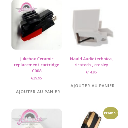
Jukebox Ceramic
Naald Audiotechnica,
replacement cartridge
ricatech , crosley
C008
€
14.95
€
29.95
AJOUTER AU PANIER
AJOUTER AU PANIER
Promo !