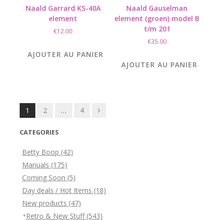
Naald Garrard KS-40A
Naald Gauselman
element
element (groen) model B
t/m 201
€
12.00
€
35.00
AJOUTER AU PANIER
AJOUTER AU PANIER
Posts
1
2
…
4
navigation
CATEGORIES
Betty Boop
(42)
Manuals
(175)
Coming Soon
(5)
Day deals / Hot Items
(18)
New products
(47)
Retro & New Stuff
(543)