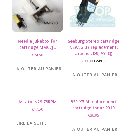
Needle Jukebox for
Seeburg Stereo cartridge
cartridge MM07JC
NEW. 3.0 ( replacement,
channel, DS, AY, Q)
€
24.50
Le
Le
€
299.00
€
249.00
prix
prix
AJOUTER AU PANIER
initial
actuel
AJOUTER AU PANIER
était :
est :
€299.00.
€249.00.
Astatic N29 78RPM
BSR X5 M replacement
cartridge tonar 2010
€
17.50
€
39.95
LIRE LA SUITE
AJOUTER AU PANIER