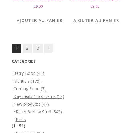
€
9.00
€
3.95
AJOUTER AU PANIER
AJOUTER AU PANIER
Posts
1
2
3
navigation
CATEGORIES
Betty Boop
(42)
Manuals
(175)
Coming Soon
(5)
Day deals / Hot Items
(18)
New products
(47)
Retro & New Stuff
(543)
Parts
(1 151)