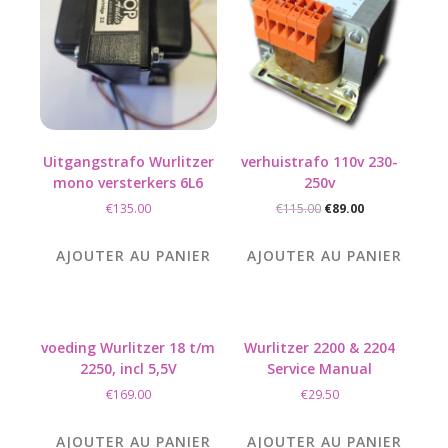
Uitgangstrafo Wurlitzer
verhuistrafo 110v 230-
mono versterkers 6L6
250v
Le
Le
€
135.00
€
115.00
€
89.00
prix
prix
initial
actuel
AJOUTER AU PANIER
AJOUTER AU PANIER
était :
est :
€115.00.
€89.00.
voeding Wurlitzer 18 t/m
Wurlitzer 2200 & 2204
2250, incl 5,5V
Service Manual
€
169.00
€
29.50
AJOUTER AU PANIER
AJOUTER AU PANIER