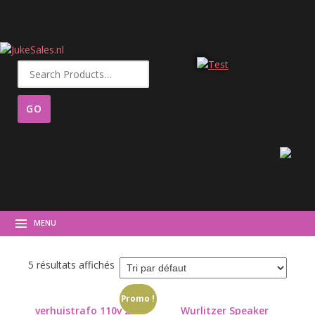
Recherche
pour :
MENU
5 résultats affichés
Promo !
verhuistrafo 110v 230-
Wurlitzer Speaker