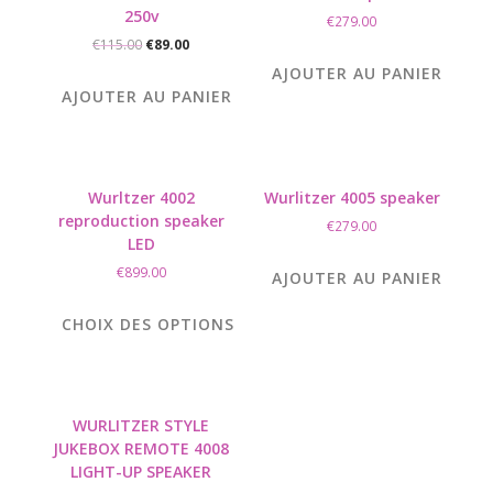
250v
€
279.00
Le
Le
€
115.00
€
89.00
prix
prix
AJOUTER AU PANIER
initial
actuel
AJOUTER AU PANIER
était :
est :
€115.00.
€89.00.
Wurltzer 4002
Wurlitzer 4005 speaker
reproduction speaker
€
279.00
LED
€
899.00
AJOUTER AU PANIER
CHOIX DES OPTIONS
Ce
produit
a
plusieurs
WURLITZER STYLE
variations.
JUKEBOX REMOTE 4008
Les
LIGHT-UP SPEAKER