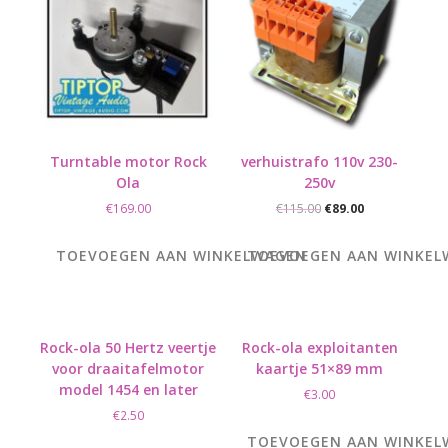
Turntable motor Rock
verhuistrafo 110v 230-
Ola
250v
Oorspronkelijke
Huidige
€
169.00
€
115.00
€
89.00
prijs
prijs
was:
is:
TOEVOEGEN AAN WINKELWAGEN
TOEVOEGEN AAN WINKE
€115.00.
€89.00.
Rock-ola 50 Hertz veertje
Rock-ola exploitanten
voor draaitafelmotor
kaartje 51×89 mm
model 1454 en later
€
3.00
€
2.50
TOEVOEGEN AAN WINKE