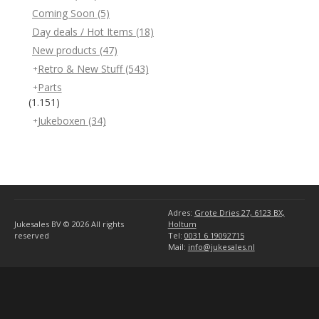
Coming Soon
(5)
Day deals / Hot Items
(18)
New products
(47)
Retro & New Stuff
(543)
Parts
(1.151)
Jukeboxen
(34)
Adres:
Grote Dries 27, 6123 BX,
Jukesales BV © 2026
All rights
Holtum
reserved
Tel:
0031 6 19092715
Mail:
info@jukesales.nl