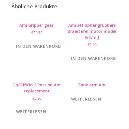
Ähnliche Produkte
Ami Gripper gear.
Ami set ophangrubbers
draaitafel motor model
€
29.50
G t/m J
€
7.00
IN DEN WARENKORB
IN DEN WARENKORB
On/Off/On 3 Postion Ami
Tone arm Ami
replacement
€
5.95
WEITERLESEN
WEITERLESEN