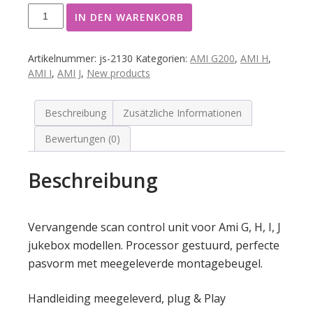
Ami
IN DEN WARENKORB
Scan
Control
Replacement
Artikelnummer:
js-2130
Kategorien:
AMI G200
,
AMI H
,
Unit
AMI I
,
AMI J
,
New products
AMI
G,
H,
Beschreibung
Zusätzliche Informationen
I,
Bewertungen (0)
J
Menge
Beschreibung
Vervangende scan control unit voor Ami G, H, I, J
jukebox modellen. Processor gestuurd, perfecte
pasvorm met meegeleverde montagebeugel.
Handleiding meegeleverd, plug & Play